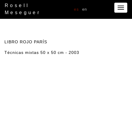
Rosell
Togg
es
en
Meseguer
navig
LIBRO ROJO PARÍS
Técnicas mixtas 50 x 50 cm - 2003