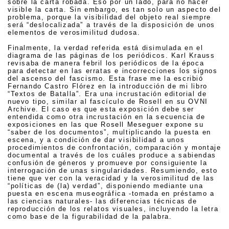
sobre la carta robada. Eso por un lado, para no hacer
visible la carta. Sin embargo, es tan solo un aspecto del
problema, porque la visibilidad del objeto real siempre
será “deslocalizada” a través de la disposición de unos
elementos de verosimilitud dudosa.
Finalmente, la verdad referida está disimulada en el
diagrama de las páginas de los periódicos. Karl Krauss
revisaba de manera febril los periódicos de la época
para detectar en las erratas e incorrecciones los signos
del ascenso del fascismo. Esta frase me la escribió
Fernando Castro Flórez en la introducción de mi libro
“Textos de Batalla”. Era una incrustación editorial de
nuevo tipo, similar al fascículo de Rosell en su OVNI
Archive. El caso es que esta exposición debe ser
entendida como otra incrustación en la secuencia de
exposiciones en las que Rosell Meseguer expone su
“saber de los documentos”, multiplicando la puesta en
escena, y a condición de dar visibilidad a unos
procedimientos de confrontación, comparación y montaje
documental a través de los cuáles produce a sabiendas
confusión de géneros y promueve por consiguiente la
interrogación de unas singularidades. Resumiendo, esto
tiene que ver con la veracidad y la verosimilitud de las
“políticas de (la) verdad”, disponiendo mediante una
puesta en escena museográfica -tomada en préstamo a
las ciencias naturales- las diferencias técnicas de
reproducción de los relatos visuales, incluyendo la letra
como base de la figurabilidad de la palabra.