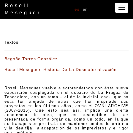
Rosell
Togg
es
en
Meseguer
navig
Textos
Begoña Torres González
Rosell Meseguer. Historia De La Desmaterialización
Rosell Meseguer vuelve a sorprendernos con ésta nueva
exposición desplegada en el espacio de La Fragua de
Tabacalera, con un tema – el de la invisibilidad-, que no
está tan alejado de otros que han inspirado sus
proyectos en los últimos años, como el OVNI ARCHIVE
(2007-2015). Que esto sea así, implica una cierta
conciencia de obra, que es susceptible de ser
presentada de forma orgánica, como un todo, en la que
su trabajo siempre trata de mantener unidos lo errático
y la idea fija, la aceptación de los imprevistos y el rigor
en el método.