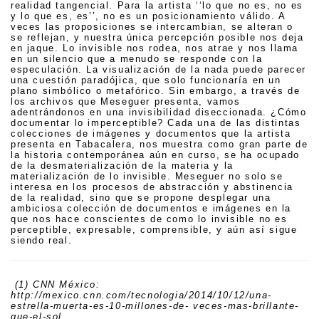
realidad tangencial. Para la artista ‘‘lo que no es, no es
y lo que es, es’’, no es un posicionamiento válido. A
veces las proposiciones se intercambian, se alteran o
se reflejan, y nuestra única percepción posible nos deja
en jaque. Lo invisible nos rodea, nos atrae y nos llama
en un silencio que a menudo se responde con la
especulación. La visualización de la nada puede parecer
una cuestión paradójica, que solo funcionaría en un
plano simbólico o metafórico. Sin embargo, a través de
los archivos que Meseguer presenta, vamos
adentrándonos en una invisibilidad diseccionada. ¿Cómo
documentar lo imperceptible? Cada una de las distintas
colecciones de imágenes y documentos que la artista
presenta en Tabacalera, nos muestra como gran parte de
la historia contemporánea aún en curso, se ha ocupado
de la desmaterialización de la materia y la
materialización de lo invisible. Meseguer no solo se
interesa en los procesos de abstracción y abstinencia
de la realidad, sino que se propone desplegar una
ambiciosa colección de documentos e imágenes en la
que nos hace conscientes de como lo invisible no es
perceptible, expresable, comprensible, y aún así sigue
siendo real.
(1) CNN México:
http://mexico.cnn.com/tecnologia/2014/10/12/una-
estrella-muerta-es-10-millones-de- veces-mas-brillante-
que-el-sol