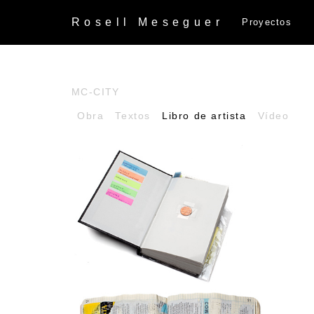
Rosell
Meseguer
Proyectos
MC-CITY
Obra
Textos
Libro de artista
Vídeo