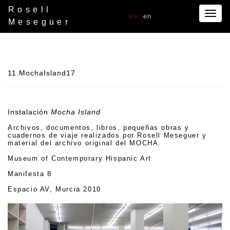
Rosell
Togg
es
en
Meseguer
navig
11.MochaIsland17
Instalación
Mocha Island
Archivos, documentos, libros, pequeñas obras y
cuadernos de viaje realizados por Rosell Meseguer y
material del archivo original del MOCHA.
Museum of Contemporary Hispanic Art
Manifesta 8
Espacio AV, Murcia 2010